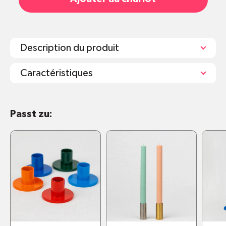
Description du produit
Caractéristiques
Stahl mit Pulverbeschichtung
Passt zu:
Verfügbar in 5 verschiedenen Farben
Masse:
Höhe 18,5 cm. Durchmesser
Bodenplatte 11 cm
Sozial hergestellt in Zürich