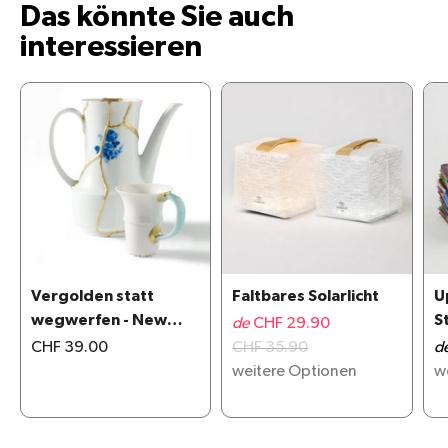
Das könnte Sie auch
interessieren
Vergolden statt
Faltbares Solarlicht
U
wegwerfen - New
S
de
CHF 29.90
Kintsugi repair kit
CHF 39.00
CHF 35.90
d
weitere Optionen
w