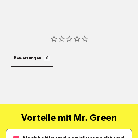
shop@mr-green.ch
Bewertungen
pro
Standort
Versandkosten
alle Pakete
Vorteile mit Mr. Green