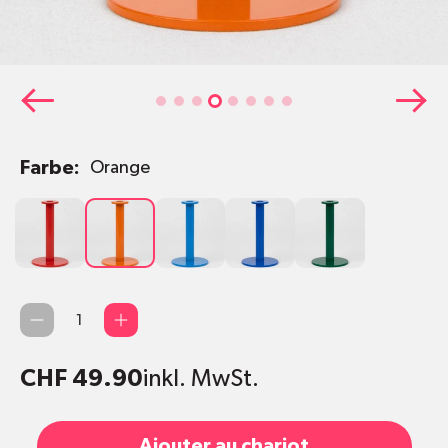
Farbe:
Orange
Rot
Orange
Hellblau
Dunkelblau
Grün
Quantité
CHF 49.90
inkl. MwSt.
Ajouter au chariot